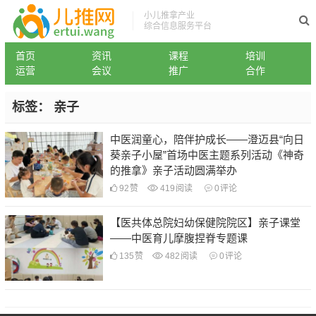
小儿推拿产业
综合信息服务平台
首页
资讯
课程
培训
运营
会议
推广
合作
标签：
亲子
中医润童心，陪伴护成长——澄迈县“向日
葵亲子小屋”首场中医主题系列活动《神奇
的推拿》亲子活动圆满举办
92
赞
419
阅读
0
评论
【医共体总院妇幼保健院院区】亲子课堂
——中医育儿摩腹捏脊专题课
135
赞
482
阅读
0
评论