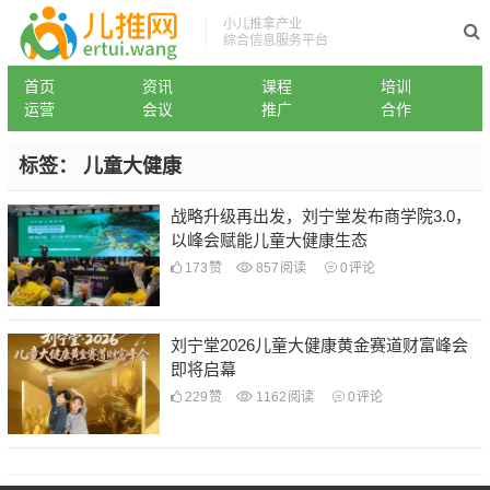
小儿推拿产业
综合信息服务平台
首页
资讯
课程
培训
运营
会议
推广
合作
标签：
儿童大健康
战略升级再出发，刘宁堂发布商学院3.0，
以峰会赋能儿童大健康生态
173
赞
857
阅读
0
评论
刘宁堂2026儿童大健康黄金赛道财富峰会
即将启幕
229
赞
1162
阅读
0
评论