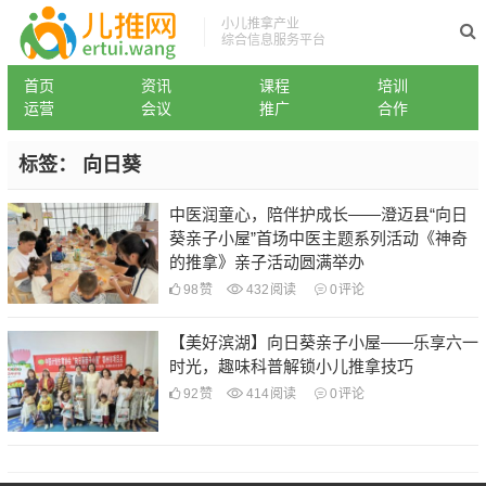
小儿推拿产业
综合信息服务平台
首页
资讯
课程
培训
运营
会议
推广
合作
标签：
向日葵
中医润童心，陪伴护成长——澄迈县“向日
葵亲子小屋”首场中医主题系列活动《神奇
的推拿》亲子活动圆满举办
98
赞
432
阅读
0
评论
【美好滨湖】向日葵亲子小屋——乐享六一
时光，趣味科普解锁小儿推拿技巧
92
赞
414
阅读
0
评论