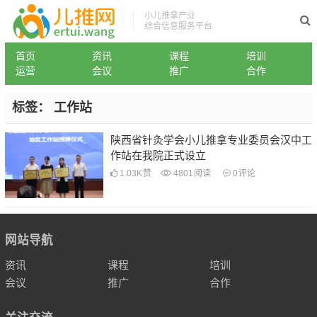
小儿推拿产业
综合信息服务平台
首页
资讯
课程
培训
运营
会议
推广
合作
标签：
工作站
陕西省针灸学会小儿推拿专业委员会汉中工
作站在我院正式设立
1.03K
赞
4801
阅读
0
评论
网站导航
资讯
课程
培训
会议
推广
合作