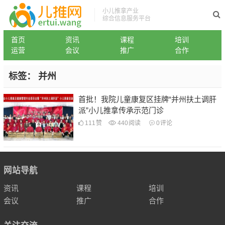
小儿推拿产业
综合信息服务平台
首页
资讯
课程
培训
运营
会议
推广
合作
标签：
并州
首批！我院儿童康复区挂牌“并州扶土调肝
派”小儿推拿传承示范门诊
111
赞
440
阅读
0
评论
网站导航
资讯
课程
培训
会议
推广
合作