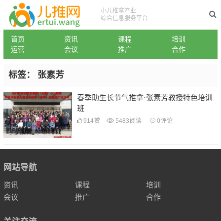
小儿推拿产业
综合信息服务平台
首页
资讯
课程
培训
运营
会议
推广
合作
标签：
张素芳
春季助生长节气推拿·张素芳教授特色培训
班
914
赞
5483
阅读
0
评论
网站导航
资讯
课程
培训
会议
推广
合作