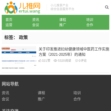
小儿推拿产业
综合信息服务平台
首页
资讯
课程
培训
运营
会议
推广
合作
标签：
政策
关于印发推进妇幼健康领域中医药工作实施
方案（2021-2025年）的通知
321
赞
5320
阅读
0
评论
网站导航
资讯
课程
培训
会议
推广
合作