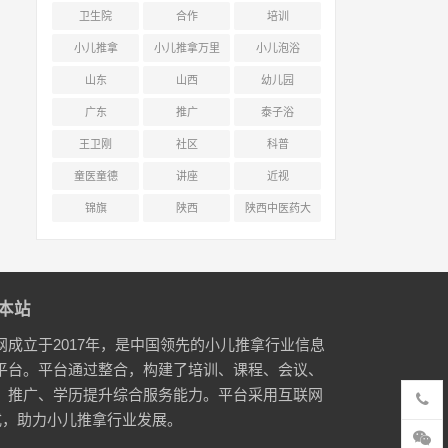
卫生院
合作
培训
小儿推拿
小儿推拿万里
小儿泡浴
行
山东
山西
幼儿园
广东
推广
泰子浴
王卫刚
社区
科普
童医童德
讲座
近视
锦旗
陕西
陕西中医药大
学附属医院
本站
网成立于2017年，是中国领先的小儿推拿行业信息
平台。平台通过整合，构建了培训、课程、会议、
、推广、学历提升综合服务能力。平台采用互联网
式，助力小儿推拿行业发展。