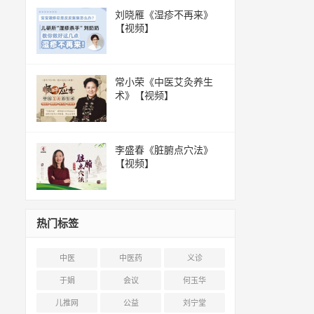
刘晓雁《湿疹不再来》
【视频】
常小荣《中医艾灸养生
术》【视频】
李盛春《脏腑点穴法》
【视频】
热门标签
中医
中医药
义诊
于娟
会议
何玉华
儿推网
公益
刘宁堂