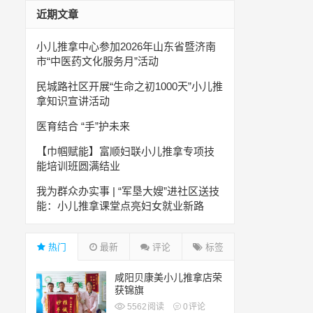
近期文章
小儿推拿中心参加2026年山东省暨济南
市“中医药文化服务月”活动
民城路社区开展“生命之初1000天”小儿推
拿知识宣讲活动
医育结合 “手”护未来
【巾帼赋能】富顺妇联小儿推拿专项技
能培训班圆满结业
我为群众办实事 | “军垦大嫂”进社区送技
能：小儿推拿课堂点亮妇女就业新路
热门
最新
评论
标签
咸阳贝康美小儿推拿店荣
获锦旗
5562
阅读
0
评论