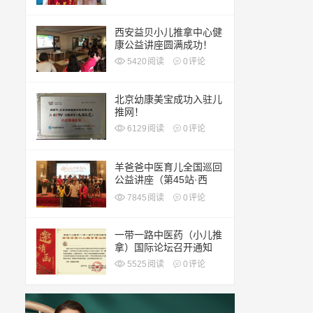
西安益贝小儿推拿中心健
康公益讲座圆满成功！
5420
阅读
0
评论
北京幼康美宝成功入驻儿
推网！
6129
阅读
0
评论
羊爸爸中医育儿全国巡回
公益讲座（第45站·西
安）
7845
阅读
0
评论
一带一路中医药（小儿推
拿）国际论坛召开通知
5525
阅读
0
评论