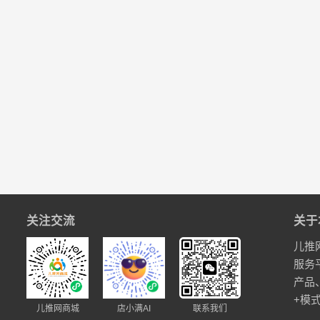
关注交流
关于
儿推
服务
产品
+模
儿推网商城
店小满AI
联系我们