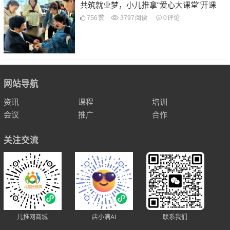
共筑就业梦，小儿推拿“爱心大课堂”开课
756
赞
3797
阅读
0
评论
网站导航
资讯
课程
培训
会议
推广
合作
关注交流
儿推网商城
店小满AI
联系我们