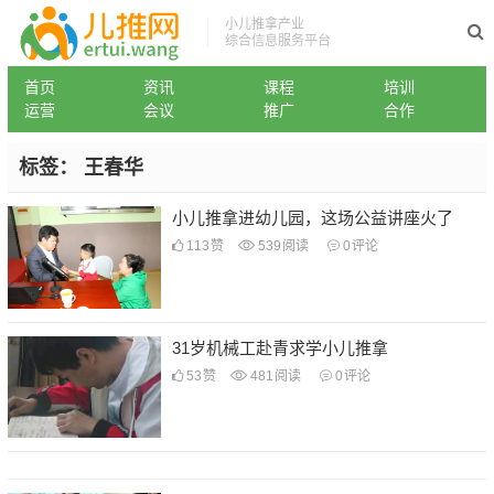
小儿推拿产业
综合信息服务平台
首页
资讯
课程
培训
运营
会议
推广
合作
标签：
王春华
小儿推拿进幼儿园，这场公益讲座火了
113
赞
539
阅读
0
评论
31岁机械工赴青求学小儿推拿
53
赞
481
阅读
0
评论