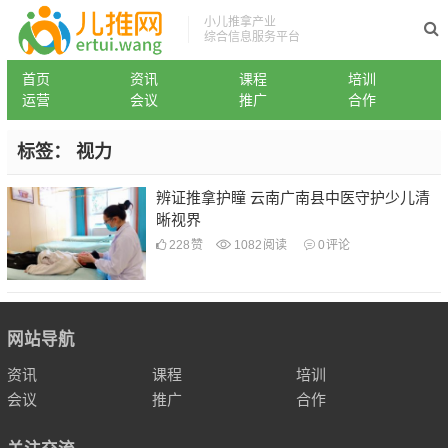
小儿推拿产业
综合信息服务平台
首页
资讯
课程
培训
运营
会议
推广
合作
标签：
视力
辨证推拿护瞳 云南广南县中医守护少儿清
晰视界
228
赞
1082
阅读
0
评论
网站导航
资讯
课程
培训
会议
推广
合作