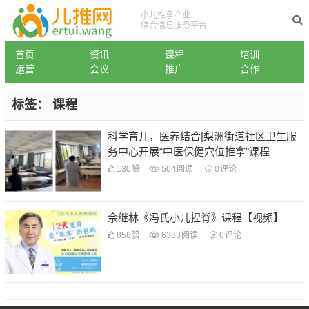
小儿推拿产业
综合信息服务平台
首页
资讯
课程
培训
运营
会议
推广
合作
标签：
课程
科学育儿，医养结合|梨洲街道社区卫生服
务中心开展“中医保健穴位推拿”课程
130
赞
504
阅读
0
评论
佘继林《冯氏小儿捏脊》课程【视频】
858
赞
6383
阅读
0
评论