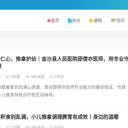
首页
资讯
课程
培训
者仁心，推拿护幼｜金沙县人民医院邵倩亦医师，用专业
康
日
106
赞
445
阅读
0
评论
承载着家长的满心感激，是对邵倩亦医师专业能力的最佳佐证，也是
小儿推拿特色诊疗的生动体现。
子积食别乱调，小儿推拿调理脾胃有成效丨身边的温暖
日
123
赞
490
阅读
0
评论