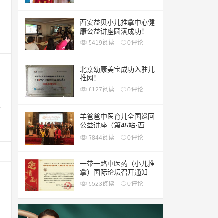
西安益贝小儿推拿中心健
康公益讲座圆满成功！
5419
阅读
0
评论
北京幼康美宝成功入驻儿
推网！
6127
阅读
0
评论
上
羊爸爸中医育儿全国巡回
公益讲座（第45站·西
安）
7844
阅读
0
评论
一带一路中医药（小儿推
拿）国际论坛召开通知
5523
阅读
0
评论
程