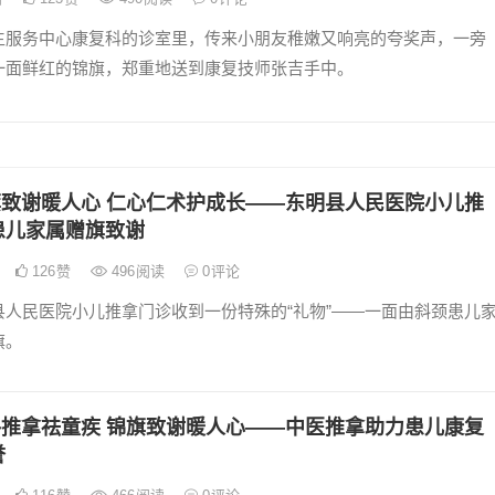
生服务中心康复科的诊室里，传来小朋友稚嫩又响亮的夸奖声，一旁
一面鲜红的锦旗，郑重地送到康复技师张吉手中。
旗致谢暖人心 仁心仁术护成长——东明县人民医院小儿推
患儿家属赠旗致谢
126
赞
496
阅读
0
评论
县人民医院小儿推拿门诊收到一份特殊的“礼物”——一面由斜颈患儿
旗。
手推拿祛童疾 锦旗致谢暖人心——中医推拿助力患儿康复
誉