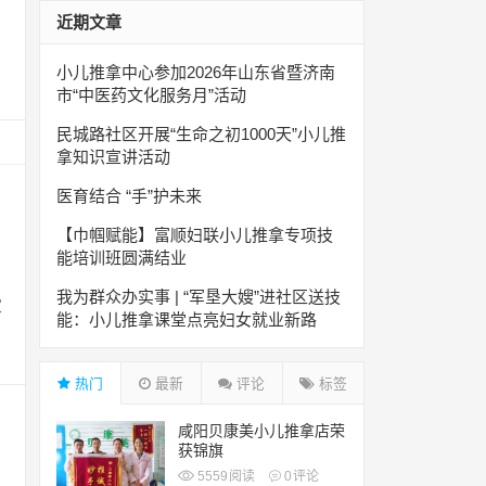
近期文章
小儿推拿中心参加2026年山东省暨济南
市“中医药文化服务月”活动
民城路社区开展“生命之初1000天”小儿推
拿知识宣讲活动
医育结合 “手”护未来
【巾帼赋能】富顺妇联小儿推拿专项技
能培训班圆满结业
我为群众办实事 | “军垦大嫂”进社区送技
家
能：小儿推拿课堂点亮妇女就业新路
热门
最新
评论
标签
咸阳贝康美小儿推拿店荣
获锦旗
5559
阅读
0
评论