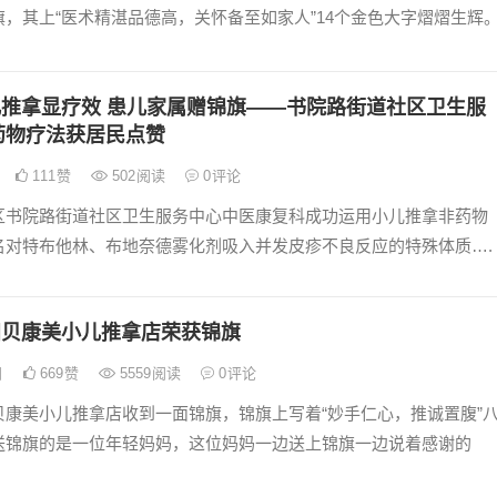
，其上“医术精湛品德高，关怀备至如家人”14个金色大字熠熠生辉
儿推拿显疗效 患儿家属赠锦旗——书院路街道社区卫生服
药物疗法获居民点赞
111
赞
502
阅读
0
评论
区书院路街道社区卫生服务中心中医康复科成功运用小儿推拿非药物
名对特布他林、布地奈德雾化剂吸入并发皮疹不良反应的特殊体质….
阳贝康美小儿推拿店荣获锦旗
日
669
赞
5559
阅读
0
评论
贝康美小儿推拿店收到一面锦旗，锦旗上写着“妙手仁心，推诚置腹”
送锦旗的是一位年轻妈妈，这位妈妈一边送上锦旗一边说着感谢的