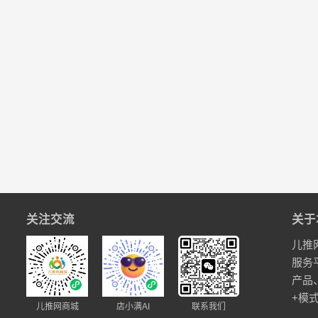
关注交流
关于
儿推
服务
产品
+模
儿推网商城
店小满AI
联系我们