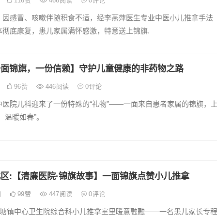
116
赞
466
阅读
0
评论
）因感冒、咳嗽伴随积食不适，经李燕萍医生专业中医小儿推拿手法
体彻底康复，患儿家属满怀感激，特意送上锦旗.
一面锦旗，一份信赖】守护儿童健康的非药物之路
96
赞
446
阅读
0
评论
中医院儿科迎来了一份特殊的“礼物”——一面来自患者家属的锦旗，
，温暖如春”。
区:【清廉医院·锦旗故事】一面锦旗点赞小儿推拿
日
99
赞
447
阅读
0
评论
，沙塘镇中心卫生院综合科小儿推拿室里暖意融融——一名患儿家长专