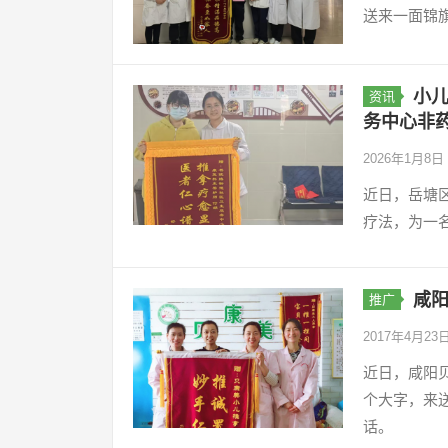
送来一面锦旗
小
资讯
务中心非
2026年1月8日
近日，岳塘
疗法，为一
咸
推广
2017年4月23
近日，咸阳
个大字，来
话。