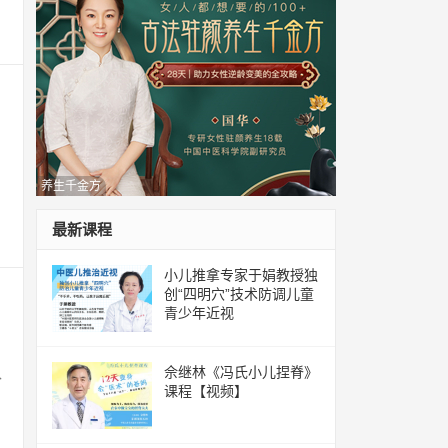
。
养生千金方
最新课程
小儿推拿专家于娟教授独
创“四明穴”技术防调儿童
青少年近视
佘继林《冯氏小儿捏脊》
八
课程【视频】