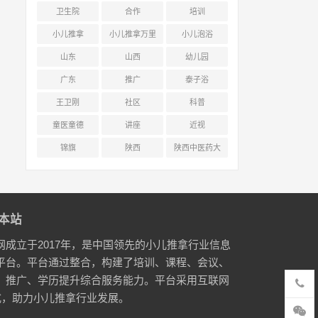
卫生院
合作
培训
小儿推拿
小儿推拿万里
小儿泡浴
行
山东
山西
幼儿园
广东
推广
泰子浴
王卫刚
社区
科普
童医童德
讲座
近视
锦旗
陕西
陕西中医药大
学附属医院
本站
网成立于2017年，是中国领先的小儿推拿行业信息
平台。平台通过整合，构建了培训、课程、会议、
、推广、学历提升综合服务能力。平台采用互联网
式，助力小儿推拿行业发展。