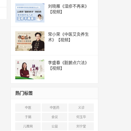
刘晓雁《湿疹不再来》
【视频】
常小荣《中医艾灸养生
术》【视频】
李盛春《脏腑点穴法》
【视频】
热门标签
中医
中医药
义诊
于娟
会议
何玉华
儿推网
公益
刘宁堂