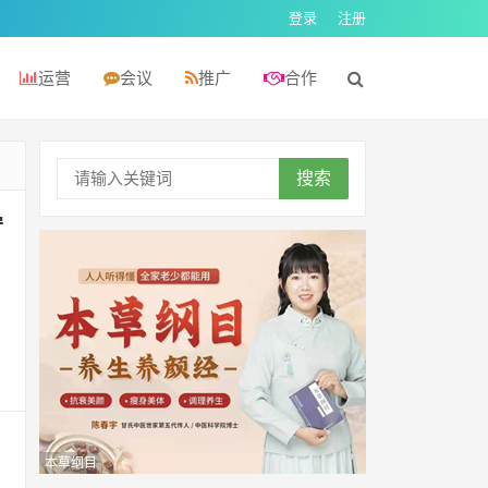
登录
注册
运营
会议
推广
合作
搜索
守
本草纲目