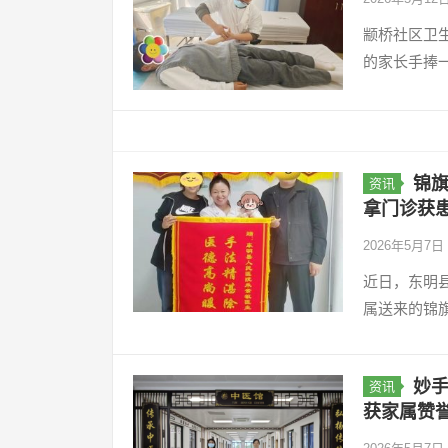
颛桥社区卫
的家长手捧
锦
资讯
拿门诊获
2026年5月7日
近日，东明
属送来的锦
妙
资讯
获家属赞