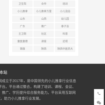
卫生院
合作
培训
小儿推拿
小儿推拿万里
小儿泡浴
行
山东
山西
幼儿园
广东
推广
泰子浴
王卫刚
社区
科普
童医童德
讲座
近视
锦旗
陕西
陕西中医药大
学附属医院
本站
网成立于2017年，是中国领先的小儿推拿行业信息
平台。平台通过整合，构建了培训、课程、会议、
、推广、学历提升综合服务能力。平台采用互联网
式，助力小儿推拿行业发展。