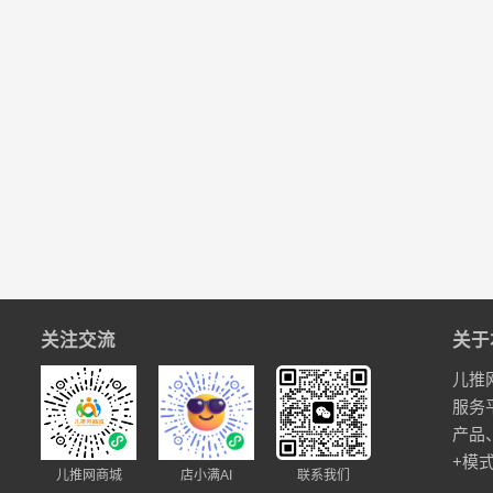
关注交流
关于
儿推
服务
产品
+模
儿推网商城
店小满AI
联系我们