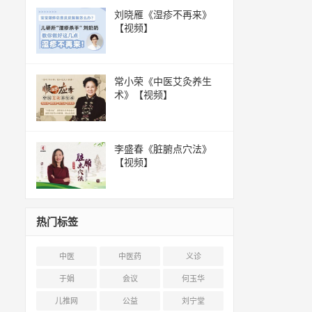
刘晓雁《湿疹不再来》
【视频】
常小荣《中医艾灸养生
术》【视频】
李盛春《脏腑点穴法》
【视频】
热门标签
中医
中医药
义诊
于娟
会议
何玉华
儿推网
公益
刘宁堂