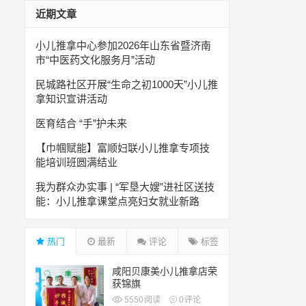
近期文章
小儿推拿中心参加2026年山东省暨济南
市“中医药文化服务月”活动
民城路社区开展“生命之初1000天”小儿推
拿知识宣讲活动
医育结合 “手”护未来
【巾帼赋能】富顺妇联小儿推拿专项技
能培训班圆满结业
我为群众办实事 | “军垦大嫂”进社区送技
能：小儿推拿课堂点亮妇女就业新路
热门
最新
评论
标签
咸阳贝康美小儿推拿店荣
获锦旗
5550
阅读
0
评论