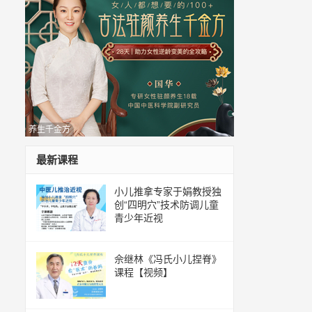
养生千金方
最新课程
小儿推拿专家于娟教授独
创“四明穴”技术防调儿童
青少年近视
佘继林《冯氏小儿捏脊》
课程【视频】