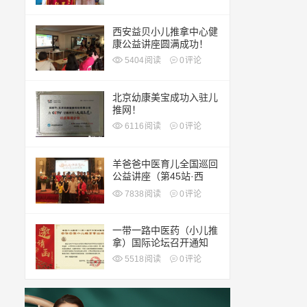
西安益贝小儿推拿中心健
康公益讲座圆满成功！
5404
阅读
0
评论
北京幼康美宝成功入驻儿
推网！
6116
阅读
0
评论
羊爸爸中医育儿全国巡回
公益讲座（第45站·西
安）
7838
阅读
0
评论
一带一路中医药（小儿推
拿）国际论坛召开通知
5518
阅读
0
评论