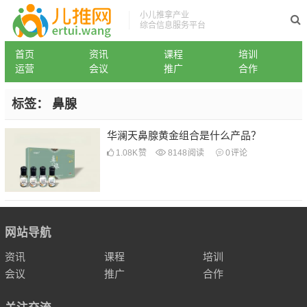
小儿推拿产业
综合信息服务平台
首页
资讯
课程
培训
运营
会议
推广
合作
标签：
鼻腺
华澜天鼻腺黄金组合是什么产品？
1.08K
赞
8148
阅读
0
评论
网站导航
资讯
课程
培训
会议
推广
合作