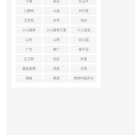
于娟
会议
何玉华
儿推网
公益
刘宁堂
卫生院
合作
培训
小儿推拿
小儿推拿万里
小儿泡浴
行
山东
山西
幼儿园
广东
推广
泰子浴
王卫刚
社区
科普
童医童德
讲座
近视
锦旗
陕西
陕西中医药大
学附属医院