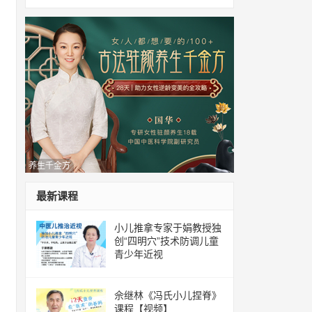
养生千金方
最新课程
小儿推拿专家于娟教授独
创“四明穴”技术防调儿童
青少年近视
佘继林《冯氏小儿捏脊》
课程【视频】