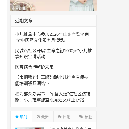
本草纲目
近期文章
小儿推拿中心参加2026年山东省暨济南
市“中医药文化服务月”活动
民城路社区开展“生命之初1000天”小儿推
拿知识宣讲活动
医育结合 “手”护未来
【巾帼赋能】富顺妇联小儿推拿专项技
能培训班圆满结业
我为群众办实事 | “军垦大嫂”进社区送技
能：小儿推拿课堂点亮妇女就业新路
热门
最新
评论
标签