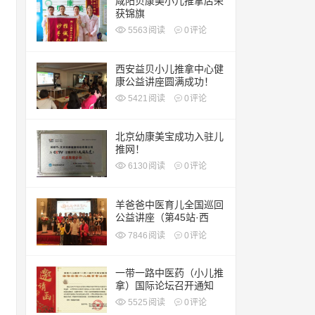
咸阳贝康美小儿推拿店荣
获锦旗
5563
阅读
0
评论
西安益贝小儿推拿中心健
康公益讲座圆满成功！
5421
阅读
0
评论
北京幼康美宝成功入驻儿
推网！
6130
阅读
0
评论
羊爸爸中医育儿全国巡回
公益讲座（第45站·西
安）
7846
阅读
0
评论
一带一路中医药（小儿推
拿）国际论坛召开通知
5525
阅读
0
评论