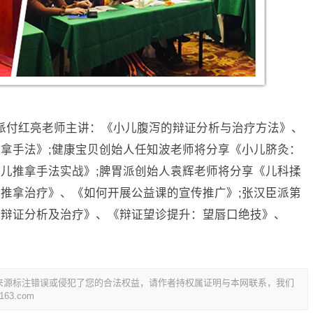
派付红亮老师主讲：《小儿腹泻的辩证分析与治疗方法》、
拿手法》;健康宝贝创始人任知波老师将分享《小儿脐灸：
儿推拿手法实战》;脾胃派创始人袁辉老师将分享《儿科揉
推拿治疗》、《如何开展公益课的宣传推广》;张汉臣派第
的辩证分析及治疗》、《辩证望诊提升：望唇口绝技》、
。
来源标注错误或侵犯了您的合法权益，请作者持权属证明与本网联系，我们
3.com