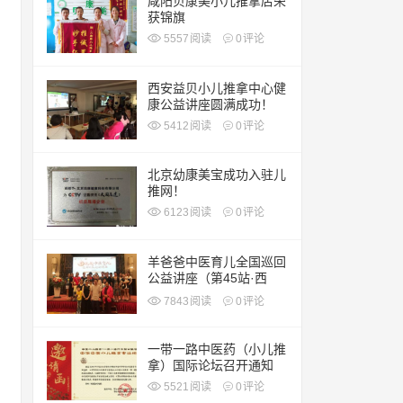
咸阳贝康美小儿推拿店荣
获锦旗
5557
阅读
0
评论
西安益贝小儿推拿中心健
康公益讲座圆满成功！
5412
阅读
0
评论
北京幼康美宝成功入驻儿
推网！
6123
阅读
0
评论
羊爸爸中医育儿全国巡回
公益讲座（第45站·西
安）
7843
阅读
0
评论
一带一路中医药（小儿推
拿）国际论坛召开通知
5521
阅读
0
评论