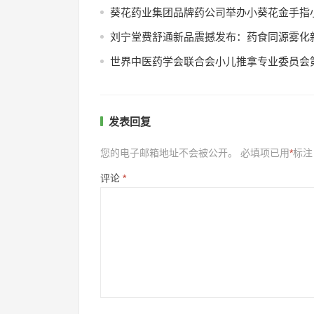
葵花药业集团品牌药公司举办小葵花金手指
刘宁堂费舒通新品震撼发布：药食同源雾化
世界中医药学会联合会小儿推拿专业委员会
发表回复
您的电子邮箱地址不会被公开。
必填项已用
*
标注
评论
*