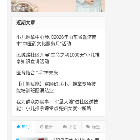
本草纲目
近期文章
小儿推拿中心参加2026年山东省暨济南
市“中医药文化服务月”活动
民城路社区开展“生命之初1000天”小儿推
拿知识宣讲活动
医育结合 “手”护未来
【巾帼赋能】富顺妇联小儿推拿专项技
能培训班圆满结业
我为群众办实事 | “军垦大嫂”进社区送技
能：小儿推拿课堂点亮妇女就业新路
热门
最新
评论
标签