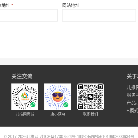
箱地址
*
网站地址
关注交流
关于
儿推
服务
产品
+模
儿推网商城
店小满AI
联系我们
© 2017-2026
儿推网
陕ICP备17007524号-1
|
陕公网安备61019602000634号