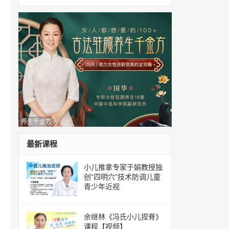
养生千金方
最新课程
小儿推拿专家于娟教授独
创“四明穴”技术防调儿童
青少年近视
佘继林《冯氏小儿捏脊》
课程【视频】