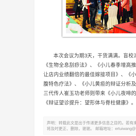
本次会议为期3天，干货满满。盲校
《生物全息刮痧法》、《小儿春季增高推
让店内业绩翻倍的最佳嫁接项目》、《小
腹特色疗法》、《小儿黄疸的辩证分析及
三代传人崔玉功老师则带来《小儿夜啼
《辩证望诊提升：望形体与脊柱健康》
声明：转载此文是出于传递更多信息之目的。若有
将及时更正、删除，谢谢。 邮箱地址：ertuiwang@16