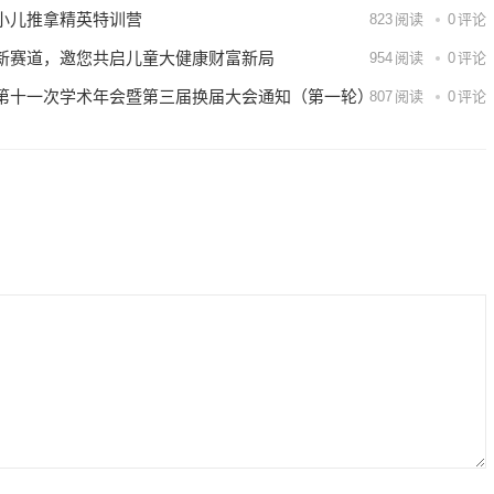
小儿推拿精英特训营
823
阅读
0
评论
新赛道，邀您共启儿童大健康财富新局
954
阅读
0
评论
第十一次学术年会暨第三届换届大会通知（第一轮）
807
阅读
0
评论