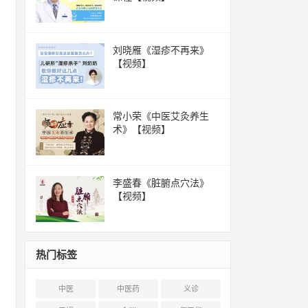
刘晓雁《湿疹不再来》
【视频】
常小荣《中医艾灸养生
术》【视频】
李盛春《脏腑点穴法》
【视频】
热门标签
中医
中医药
义诊