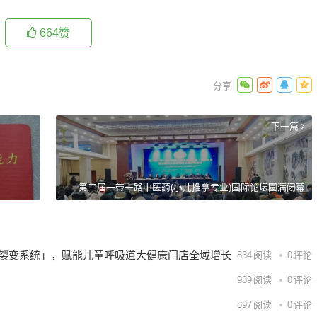
664
赞
下一篇
第二届一带一路中医药(小儿推拿专业)国际论坛圆满闭幕
界裂变系统」，赋能儿童呼吸道大健康门店全域增长
834
阅读
0
评论
！
939
阅读
0
评论
897
阅读
0
评论