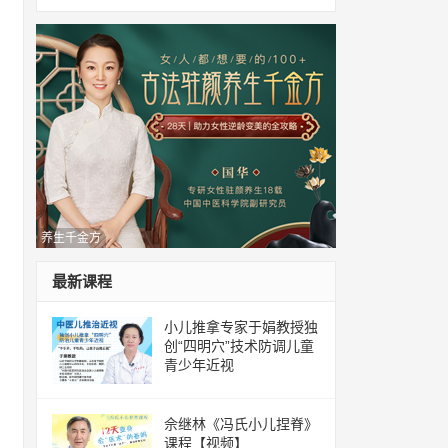
养生千金方
最新课程
小儿推拿专家于娟教授独
创“四明穴”技术防调儿童
青少年近视
佘继林《冯氏小儿捏脊》
课程【视频】