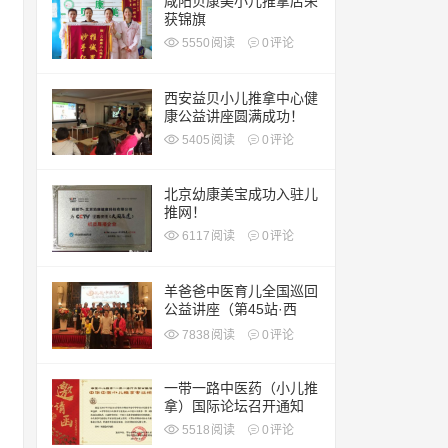
咸阳贝康美小儿推拿店荣
获锦旗
5550
阅读
0
评论
西安益贝小儿推拿中心健
康公益讲座圆满成功！
5405
阅读
0
评论
北京幼康美宝成功入驻儿
推网！
6117
阅读
0
评论
羊爸爸中医育儿全国巡回
公益讲座（第45站·西
安）
7838
阅读
0
评论
一带一路中医药（小儿推
拿）国际论坛召开通知
5518
阅读
0
评论