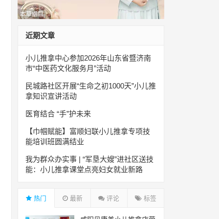
本草纲目
近期文章
小儿推拿中心参加2026年山东省暨济南
市“中医药文化服务月”活动
民城路社区开展“生命之初1000天”小儿推
拿知识宣讲活动
医育结合 “手”护未来
【巾帼赋能】富顺妇联小儿推拿专项技
能培训班圆满结业
我为群众办实事 | “军垦大嫂”进社区送技
能：小儿推拿课堂点亮妇女就业新路
热门
最新
评论
标签