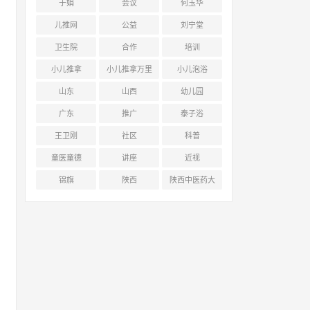
于娟
会议
何玉华
儿推网
公益
刘宁堂
卫生院
合作
培训
小儿推拿
小儿推拿万里
小儿泡浴
行
山东
山西
幼儿园
广东
推广
泰子浴
王卫刚
社区
科普
童医童德
讲座
近视
锦旗
陕西
陕西中医药大
学附属医院