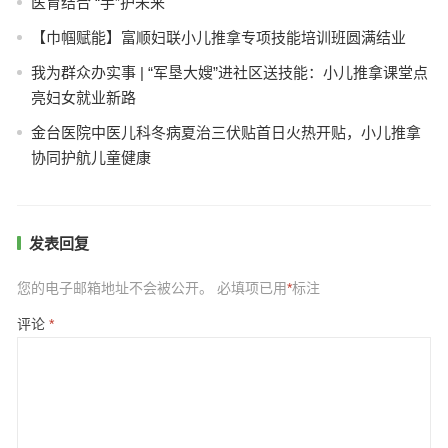
医育结合 “手”护未来
【巾帼赋能】富顺妇联小儿推拿专项技能培训班圆满结业
我为群众办实事 | “军垦大嫂”进社区送技能：小儿推拿课堂点
亮妇女就业新路
金台医院中医儿科冬病夏治三伏贴首日火热开贴，小儿推拿
协同护航儿童健康
发表回复
您的电子邮箱地址不会被公开。
必填项已用
*
标注
评论
*