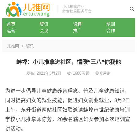
小儿推拿产业
综合信息服务平台
首页
资讯
课程
培训
运营
会议
推广
合作
儿推网
资讯
蚌埠：小儿推拿进社区，情暖“三八”你我他
发布: 2021年3月2日
1686
阅读
0
评论
为进一步倡导儿童健康养育理念、普及儿童健康知识，
同时提高妇女的就业技能，促进妇女创业就业，3月2日
上午，东升街道两站社区妇联邀请蚌埠市世纪健康培训
学校小儿推拿师陈芳，20余名辖区妇女参加本次培训宣
讲活动。