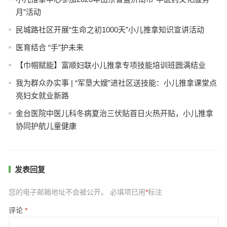
月”活动
民城路社区开展“生命之初1000天”小儿推拿知识宣讲活动
医育结合 “手”护未来
【巾帼赋能】富顺妇联小儿推拿专项技能培训班圆满结业
我为群众办实事 | “军垦大嫂”进社区送技能：小儿推拿课堂点
亮妇女就业新路
金台医院中医儿科冬病夏治三伏贴首日火热开贴，小儿推拿
协同护航儿童健康
发表回复
您的电子邮箱地址不会被公开。
必填项已用
*
标注
评论
*