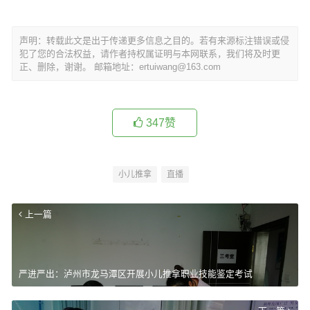
声明：转载此文是出于传递更多信息之目的。若有来源标注错误或侵
犯了您的合法权益，请作者持权属证明与本网联系，我们将及时更
正、删除，谢谢。 邮箱地址：ertuiwang@163.com
347
赞
小儿推拿
直播
上一篇
严进严出：泸州市龙马潭区开展小儿推拿职业技能鉴定考试