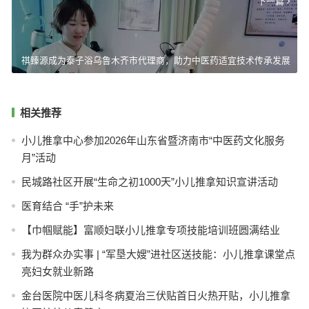
下一篇
祺臻源成为泰子浴乌鲁木齐市代理商，助力中医药适宜技术传承发展
相关推荐
小儿推拿中心参加2026年山东省暨济南市“中医药文化服务
月”活动
民城路社区开展“生命之初1000天”小儿推拿知识宣讲活动
医育结合 “手”护未来
【巾帼赋能】富顺妇联小儿推拿专项技能培训班圆满结业
我为群众办实事 | “军垦大嫂”进社区送技能：小儿推拿课堂点
亮妇女就业新路
金台医院中医儿科冬病夏治三伏贴首日火热开贴，小儿推拿