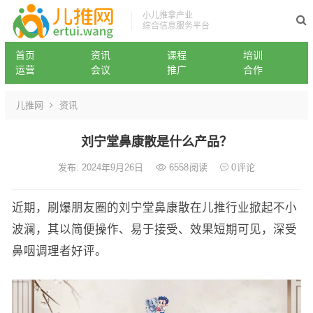
小儿推拿产业
综合信息服务平台
首页
资讯
课程
培训
运营
会议
推广
合作
儿推网
资讯
刘宁堂鼻康散是什么产品？
发布: 2024年9月26日
6558
阅读
0
评论
近期，刷爆朋友圈的刘宁堂鼻康散在儿推行业掀起不小
波澜，其以简便操作、易于接受、效果短期可见，深受
鼻咽调理者好评。