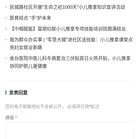
民城路社区开展“生命之初1000天”小儿推拿知识宣讲活动
医育结合 “手”护未来
【巾帼赋能】富顺妇联小儿推拿专项技能培训班圆满结业
我为群众办实事 | “军垦大嫂”进社区送技能：小儿推拿课堂点
亮妇女就业新路
金台医院中医儿科冬病夏治三伏贴首日火热开贴，小儿推拿
协同护航儿童健康
发表回复
您的电子邮箱地址不会被公开。
必填项已用
*
标注
评论
*