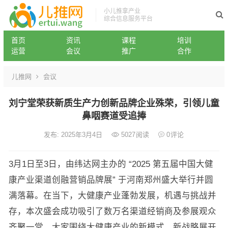
小儿推拿产业
综合信息服务平台
首页
资讯
课程
培训
运营
会议
推广
合作
儿推网
会议
刘宁堂荣获新质生产力创新品牌企业殊荣，引领儿童
鼻咽赛道受追捧
发布: 2025年3月4日
5027
阅读
0
评论
3月1日至3日，由纬达网主办的 “2025 第五届中国大健
康产业渠道创融营销品牌展” 于河南郑州盛大举行并圆
满落幕。在当下，大健康产业蓬勃发展，机遇与挑战并
存，本次盛会成功吸引了数万名渠道经销商及参展观众
齐聚一堂。大家围绕大健康产业的新模式、新战略展开