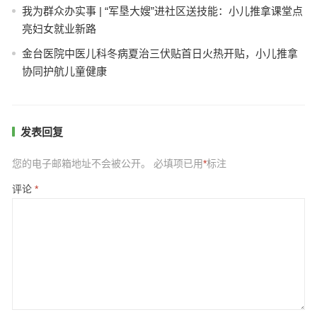
我为群众办实事 | “军垦大嫂”进社区送技能：小儿推拿课堂点
亮妇女就业新路
金台医院中医儿科冬病夏治三伏贴首日火热开贴，小儿推拿
协同护航儿童健康
发表回复
您的电子邮箱地址不会被公开。
必填项已用
*
标注
评论
*