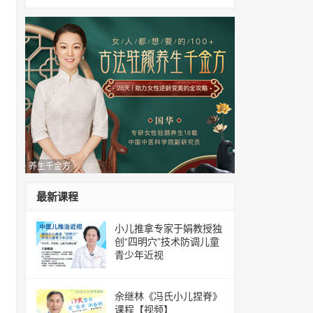
养生千金方
最新课程
小儿推拿专家于娟教授独
创“四明穴”技术防调儿童
青少年近视
佘继林《冯氏小儿捏脊》
课程【视频】