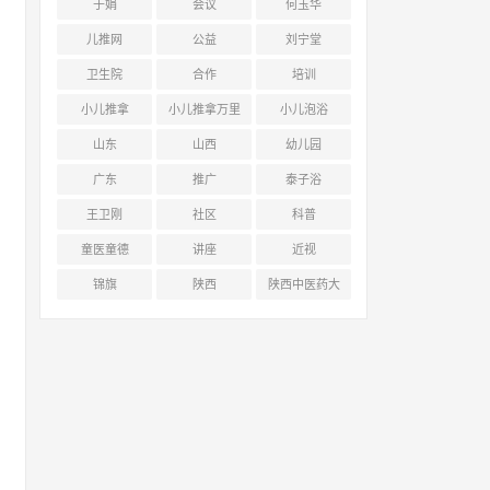
于娟
会议
何玉华
儿推网
公益
刘宁堂
卫生院
合作
培训
小儿推拿
小儿推拿万里
小儿泡浴
行
山东
山西
幼儿园
广东
推广
泰子浴
王卫刚
社区
科普
童医童德
讲座
近视
锦旗
陕西
陕西中医药大
学附属医院