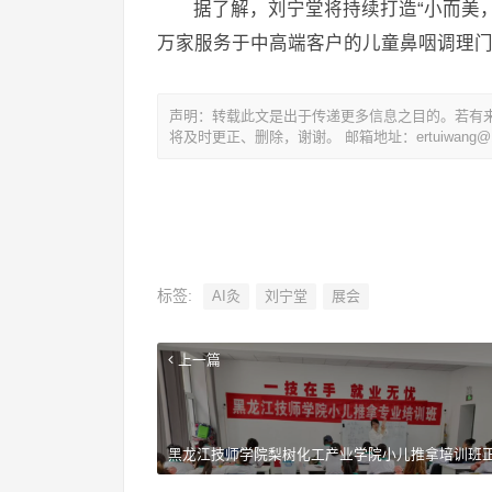
据了解，刘宁堂将持续打造“小而美
万家服务于中高端客户的儿童鼻咽调理门店。
声明：转载此文是出于传递更多信息之目的。若有
将及时更正、删除，谢谢。 邮箱地址：ertuiwang@16
标签:
AI灸
刘宁堂
展会
上一篇
黑龙江技师学院梨树化工产业学院小儿推拿培训班