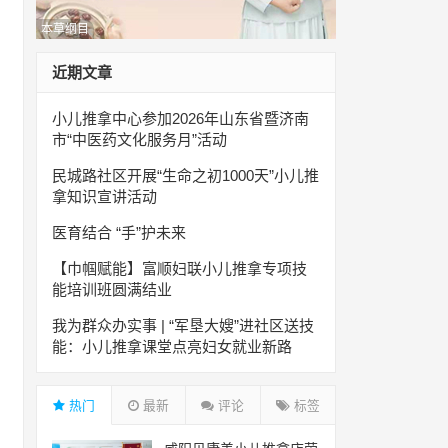
本草纲目
近期文章
小儿推拿中心参加2026年山东省暨济南
市“中医药文化服务月”活动
民城路社区开展“生命之初1000天”小儿推
拿知识宣讲活动
医育结合 “手”护未来
【巾帼赋能】富顺妇联小儿推拿专项技
能培训班圆满结业
我为群众办实事 | “军垦大嫂”进社区送技
能：小儿推拿课堂点亮妇女就业新路
热门
最新
评论
标签