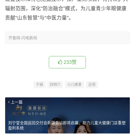
辐射范围，深化“防治融合”模式，为儿童青少年眼健康
贡献“山东智慧”与“中医力量”。
齐鲁网·闪电新闻
233
赞
于娟
四明穴
小儿推拿
近视
上一篇
刘宁堂全国巡回交付会新疆首站即将启幕，助力儿童大健康门店重塑
盈利系统