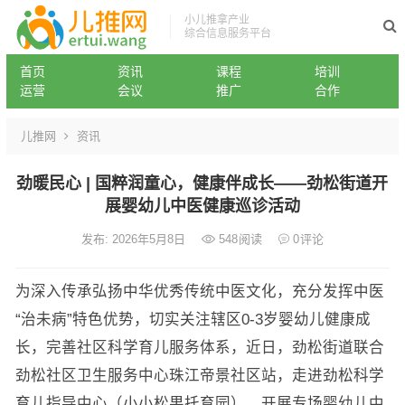
小儿推拿产业
综合信息服务平台
首页
资讯
课程
培训
运营
会议
推广
合作
儿推网
资讯
劲暖民心 | 国粹润童心，健康伴成长——劲松街道开
展婴幼儿中医健康巡诊活动
发布: 2026年5月8日
548
阅读
0
评论
为深入传承弘扬中华优秀传统中医文化，充分发挥中医
“治未病”特色优势，切实关注辖区0-3岁婴幼儿健康成
长，完善社区科学育儿服务体系，近日，劲松街道联合
劲松社区卫生服务中心珠江帝景社区站，走进劲松科学
育儿指导中心（小小松果托育园），开展专场婴幼儿中