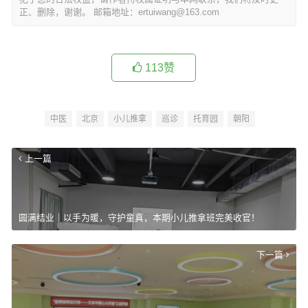
正、删除，谢谢。 邮箱地址：ertuiwang@163.com
113
赞
中医
北京
小儿推拿
巡诊
托育园
朝阳
上一篇
圆满结业｜以手为暖，守护童真，本期小儿推拿班完美收官！
下一篇