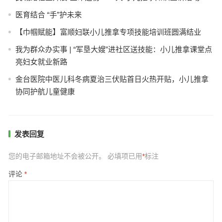
医育结合 “手”护未来
【巾帼赋能】富顺妇联小儿推拿专项技能培训班圆满结业
我为群众办实事 | “军垦大嫂”进社区送技能：小儿推拿课堂点
亮妇女就业新路
金台医院中医儿科冬病夏治三伏贴首日火热开贴，小儿推拿
协同护航儿童健康
发表回复
您的电子邮箱地址不会被公开。
必填项已用
*
标注
评论
*