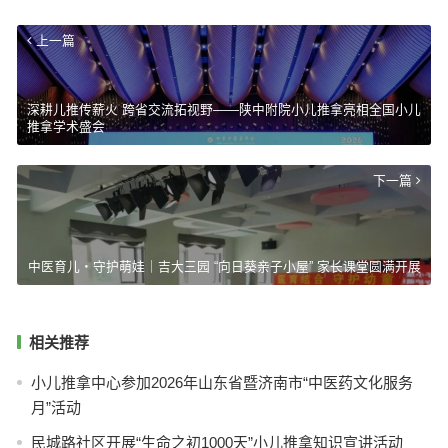
上一篇
深耕儿推传薪火 跨省交流拓视野——陕中附院小儿推拿亮相全国小儿
推拿学术盛会
下一篇
中医育儿・守护萌娃｜吉大三园 “向日葵亲子小屋” 家长课堂圆满开展
相关推荐
小儿推拿中心参加2026年山东省暨济南市“中医药文化服务
月”活动
民城路社区开展“生命之初1000天”小儿推拿知识宣讲活动