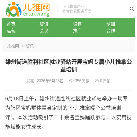
小儿推拿产业
综合信息服务平台
首页
资讯
课程
培训
运营
会议
推广
合作
儿推网
资讯
雄州街道胜利社区就业驿站开展宝妈专属小儿推拿公
益培训
发布: 2026年6月23日
356
阅读
0
评论
6月18日上午，雄州街道胜利社区就业驿站举办一场专
为辖区宝妈群体量身定制的“小儿推拿暖心公益培训
课”。本次活动吸引了二十余名宝妈踊跃参与，以实用技
能赋能女性成长。