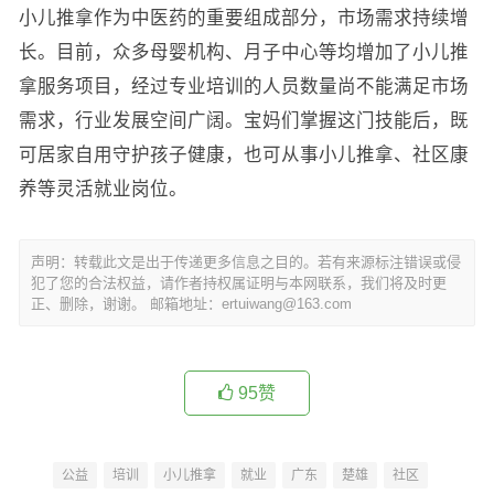
小儿推拿作为中医药的重要组成部分，市场需求持续增
长。目前，众多母婴机构、月子中心等均增加了小儿推
拿服务项目，经过专业培训的人员数量尚不能满足市场
需求，行业发展空间广阔。宝妈们掌握这门技能后，既
可居家自用守护孩子健康，也可从事小儿推拿、社区康
养等灵活就业岗位。
声明：转载此文是出于传递更多信息之目的。若有来源标注错误或侵
犯了您的合法权益，请作者持权属证明与本网联系，我们将及时更
正、删除，谢谢。 邮箱地址：ertuiwang@163.com
95
赞
公益
培训
小儿推拿
就业
广东
楚雄
社区