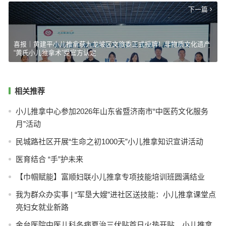
下一篇
喜报｜黄建平小儿推拿获九龙坡区文旅委正式授牌！非物质文化遗产
“黄氏小儿推拿术”受官方认定
相关推荐
小儿推拿中心参加2026年山东省暨济南市“中医药文化服务
月”活动
民城路社区开展“生命之初1000天”小儿推拿知识宣讲活动
医育结合 “手”护未来
【巾帼赋能】富顺妇联小儿推拿专项技能培训班圆满结业
我为群众办实事 | “军垦大嫂”进社区送技能：小儿推拿课堂点
亮妇女就业新路
金台医院中医儿科冬病夏治三伏贴首日火热开贴，小儿推拿