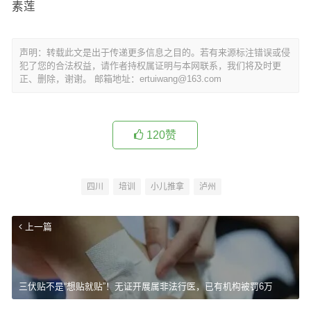
素莲
声明：转载此文是出于传递更多信息之目的。若有来源标注错误或侵
犯了您的合法权益，请作者持权属证明与本网联系，我们将及时更
正、删除，谢谢。 邮箱地址：ertuiwang@163.com
120
赞
四川
培训
小儿推拿
泸州
上一篇
三伏贴不是“想贴就贴”！无证开展属非法行医，已有机构被罚6万