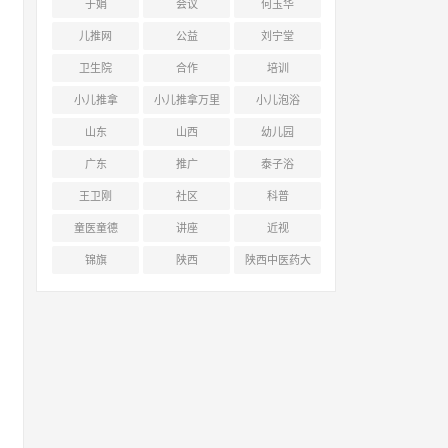
于娟
会议
何玉华
儿推网
公益
刘宁堂
卫生院
合作
培训
小儿推拿
小儿推拿万里
小儿泡浴
行
山东
山西
幼儿园
广东
推广
泰子浴
王卫刚
社区
科普
童医童德
讲座
近视
锦旗
陕西
陕西中医药大
学附属医院