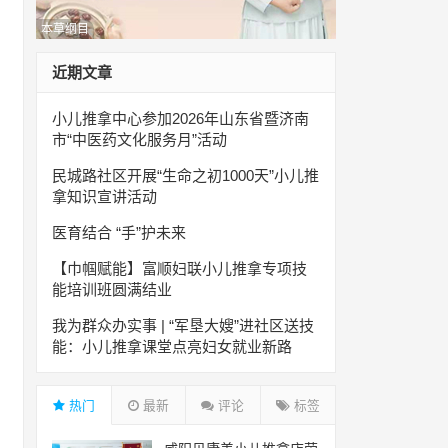
本草纲目
近期文章
小儿推拿中心参加2026年山东省暨济南
市“中医药文化服务月”活动
民城路社区开展“生命之初1000天”小儿推
拿知识宣讲活动
医育结合 “手”护未来
【巾帼赋能】富顺妇联小儿推拿专项技
能培训班圆满结业
我为群众办实事 | “军垦大嫂”进社区送技
能：小儿推拿课堂点亮妇女就业新路
热门
最新
评论
标签