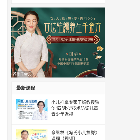
养生千金方
最新课程
小儿推拿专家于娟教授独
创“四明穴”技术防调儿童
青少年近视
佘继林《冯氏小儿捏脊》
课程【视频】