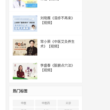
刘晓雁《湿疹不再来》
【视频】
常小荣《中医艾灸养生
术》【视频】
李盛春《脏腑点穴法》
【视频】
热门标签
中医
中医药
义诊