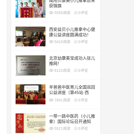
咸阳贝康美小儿推拿店荣
获锦旗
5556
阅读
0
评论
西安益贝小儿推拿中心健
康公益讲座圆满成功！
5410
阅读
0
评论
北京幼康美宝成功入驻儿
推网！
6123
阅读
0
评论
羊爸爸中医育儿全国巡回
公益讲座（第45站·西
安）
7841
阅读
0
评论
一带一路中医药（小儿推
拿）国际论坛召开通知
5521
阅读
0
评论