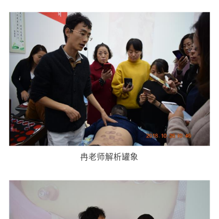
冉老师解析罐象