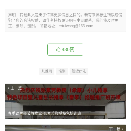
声明：转载此文是出于传递更多信息之目的。若有来源标注错误或侵
犯了您的合法权益，请作者持权属证明与本网联系，我们将及时更
正、删除，谢谢。 邮箱地址：ertuiwang@163.com
480
赞
儿推网
培训
磁罐疗法
上一篇
春季助生长节气推拿·张素芳教授特色培训班
下一篇