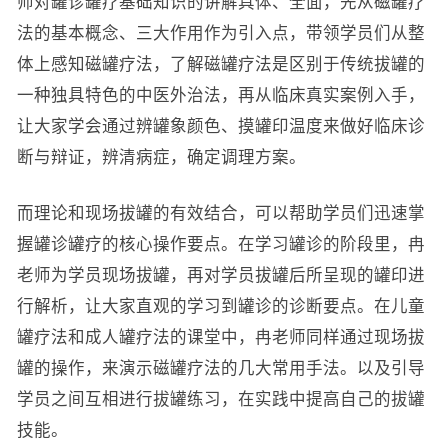
师对罐诊罐疗基础知识的讲解具体、全面，先从磁罐疗
法的基本概念、三大作用作为引入点，带领学员们从整
体上感知磁罐疗法，了解磁罐疗法是区别于传统拔罐的
一种独具特色的中医外治法，再从临床真实案例入手，
让大家学会通过辨罐象颜色、摸罐印温度来做好临床诊
断与辩证，辨清病症，确定调理方案。
而理论和现场拔罐的有效结合，可以帮助学员们迅速掌
握罐诊罐疗的核心操作要点。在学习罐诊的阶段里，冉
老师为学员现场拔罐，再对学员拔罐后所呈现的罐印进
行解析，让大家直观的学习到罐诊的诊断要点。在儿童
罐疗法和成人罐疗法的课堂中，冉老师同样通过现场拔
罐的操作，来演示磁罐疗法的几大常用手法。以及引导
学员之间互相进行拔罐练习，在实践中提高自己的拔罐
技能。