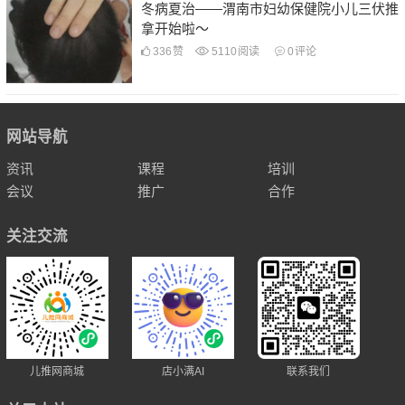
冬病夏治——渭南市妇幼保健院小儿三伏推
拿开始啦～
336
赞
5110
阅读
0
评论
网站导航
资讯
课程
培训
会议
推广
合作
关注交流
儿推网商城
店小满AI
联系我们