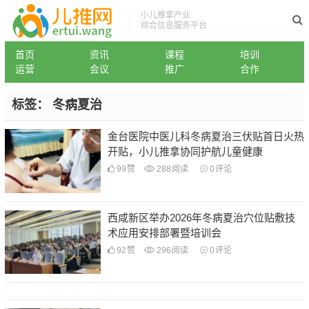
小儿推拿产业
综合信息服务平台
首页
资讯
课程
培训
运营
会议
推广
合作
标签：
冬病夏治
金台医院中医儿科冬病夏治三伏贴首日火热
开贴，小儿推拿协同护航儿童健康
99
赞
288
阅读
0
评论
西咸新区举办2026年冬病夏治穴位贴敷技
术应用安排部署暨培训会
92
赞
296
阅读
0
评论