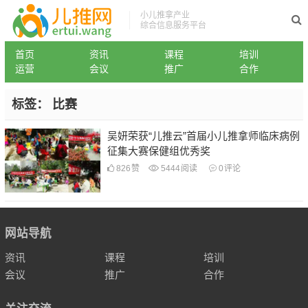
小儿推拿产业
综合信息服务平台
首页
资讯
课程
培训
运营
会议
推广
合作
标签：
比赛
吴妍荣获“儿推云”首届小儿推拿师临床病例
征集大赛保健组优秀奖
826
赞
5444
阅读
0
评论
网站导航
资讯
课程
培训
会议
推广
合作