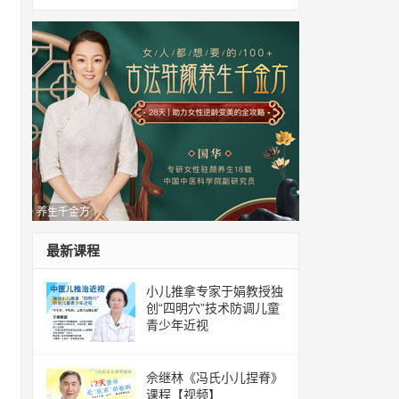
养生千金方
最新课程
小儿推拿专家于娟教授独
创“四明穴”技术防调儿童
青少年近视
佘继林《冯氏小儿捏脊》
课程【视频】