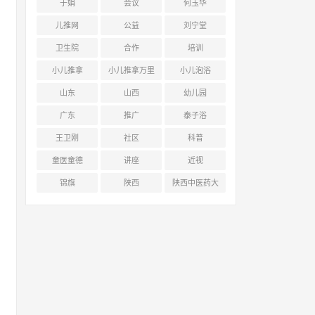
于娟
会议
何玉华
儿推网
公益
刘宁堂
卫生院
合作
培训
小儿推拿
小儿推拿万里
小儿泡浴
行
山东
山西
幼儿园
广东
推广
泰子浴
王卫刚
社区
科普
童医童德
讲座
近视
锦旗
陕西
陕西中医药大
学附属医院