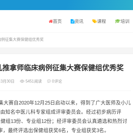
首页
资讯
课程
培训
病例征集大赛保健组优秀奖
儿推拿师临床病例征集大赛保健组优秀奖
年3月30日
5451
阅读
0
评论
集大赛自2020年12月25日启动以来，得到了广大医师及小儿
赛由知名中医儿科专家组成评审委员会。经过初步病历评
健组13份、专业组12份；经评审委员会认真遴选和热烈讨
上评审，最终评选出保健组获奖6名，专业组获奖3名。