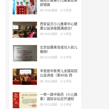
咸阳贝康美小儿推拿店荣
获锦旗
5556
阅读
0
评论
西安益贝小儿推拿中心健
康公益讲座圆满成功！
5410
阅读
0
评论
北京幼康美宝成功入驻儿
推网！
6123
阅读
0
评论
羊爸爸中医育儿全国巡回
公益讲座（第45站·西
安）
7842
阅读
0
评论
一带一路中医药（小儿推
拿）国际论坛召开通知
5521
阅读
0
评论