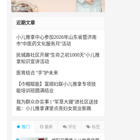
本草纲目
近期文章
小儿推拿中心参加2026年山东省暨济南
市“中医药文化服务月”活动
民城路社区开展“生命之初1000天”小儿推
拿知识宣讲活动
医育结合 “手”护未来
【巾帼赋能】富顺妇联小儿推拿专项技
能培训班圆满结业
我为群众办实事 | “军垦大嫂”进社区送技
能：小儿推拿课堂点亮妇女就业新路
热门
最新
评论
标签