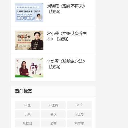
刘晓雁《湿疹不再来》
【视频】
常小荣《中医艾灸养生
术》【视频】
李盛春《脏腑点穴法》
【视频】
热门标签
中医
中医药
义诊
于娟
会议
何玉华
儿推网
公益
刘宁堂