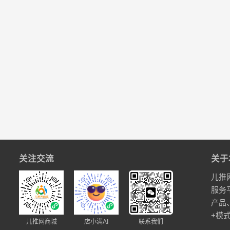
关注交流
关于
儿推
服务
产品
+模
儿推网商城
店小满AI
联系我们