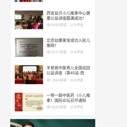
西安益贝小儿推拿中心健
康公益讲座圆满成功！
5419
阅读
0
评论
北京幼康美宝成功入驻儿
推网！
6127
阅读
0
评论
羊爸爸中医育儿全国巡回
公益讲座（第45站·西
安）
7844
阅读
0
评论
一带一路中医药（小儿推
拿）国际论坛召开通知
5523
阅读
0
评论