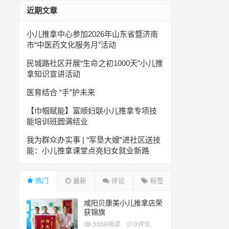
近期文章
小儿推拿中心参加2026年山东省暨济南
市“中医药文化服务月”活动
民城路社区开展“生命之初1000天”小儿推
拿知识宣讲活动
医育结合 “手”护未来
【巾帼赋能】富顺妇联小儿推拿专项技
能培训班圆满结业
我为群众办实事 | “军垦大嫂”进社区送技
能：小儿推拿课堂点亮妇女就业新路
热门
最新
评论
标签
咸阳贝康美小儿推拿店荣
获锦旗
5559
阅读
0
评论