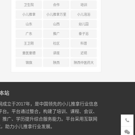
卫生院
合作
培训
小儿推拿
小儿推拿万里
小儿泡浴
行
山东
山西
幼儿园
广东
推广
泰子浴
王卫刚
社区
科普
童医童德
讲座
近视
锦旗
陕西
陕西中医药大
学附属医院
本站
网成立于2017年，是中国领先的小儿推拿行业信息
平台。平台通过整合，构建了培训、课程、会议、
、推广、学历提升综合服务能力。平台采用互联网
式，助力小儿推拿行业发展。