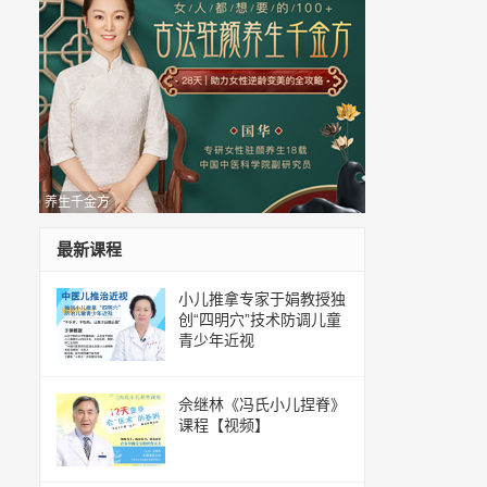
养生千金方
最新课程
小儿推拿专家于娟教授独
创“四明穴”技术防调儿童
青少年近视
佘继林《冯氏小儿捏脊》
课程【视频】