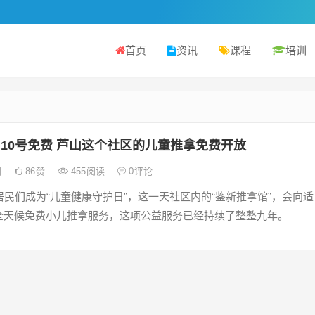
首页
资讯
课程
培训
10号免费 芦山这个社区的儿童推拿免费开放
日
86
赞
455
阅读
0
评论
居民们成为“儿童健康守护日”，这一天社区内的“鉴新推拿馆”，会向适
全天候免费小儿推拿服务，这项公益服务已经持续了整整九年。