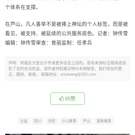
个体系在支撑。
在芦山，凡人善举不是被捧上神坛的个人标签，而是被
看见、被支持、被延续的公共服务底色。记者：钟传雪
编辑：钟传雪审查：曾丽监制：任孝兵
声明：转载此文是出于传递更多信息之目的。若有来源标注错误或侵
犯了您的合法权益，请作者持权属证明与本网联系，我们将及时更
正、删除，谢谢。 邮箱地址：ertuiwang@163.com
85
赞
公益
四川
天府
小儿推拿
芦山
鉴新推拿