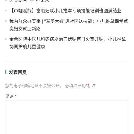
医育结合 “手”护未来
【巾帼赋能】富顺妇联小儿推拿专项技能培训班圆满结业
我为群众办实事 | “军垦大嫂”进社区送技能：小儿推拿课堂点
亮妇女就业新路
金台医院中医儿科冬病夏治三伏贴首日火热开贴，小儿推拿
协同护航儿童健康
发表回复
您的电子邮箱地址不会被公开。
必填项已用
*
标注
评论
*