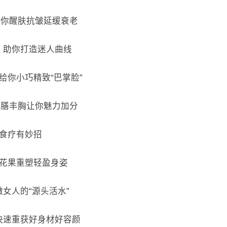
教你醒肤抗皱延缓衰老
，助你打造迷人曲线
给你小巧精致“巴掌脸”
，药膳丰胸让你魅力加分
草食疗有妙招
用花果重塑轻盈身姿
嫩女人的“源头活水”
快速重获好身材好容颜