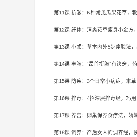
第11课 抗皱：N种常见瓜果花草，
第12课 纤体：清爽花草瘦身小金方
第13课 小颜：草本内外5步瘦脸法，
第14课 丰胸：“昂首挺胸”有诀窍
第15课 防疾：3个日常小病症，本
第16课 排毒：4招深层排毒经，巧
第17课 养宫：卵巢保养食疗法，娇
第18课 调养：产后女人的调养经，