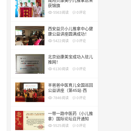
咸阳贝康美小儿推拿店荣
获锦旗
5563
阅读
0
评论
西安益贝小儿推拿中心健
康公益讲座圆满成功！
5422
阅读
0
评论
北京幼康美宝成功入驻儿
推网！
6130
阅读
0
评论
羊爸爸中医育儿全国巡回
公益讲座（第45站·西
安）
7846
阅读
0
评论
一带一路中医药（小儿推
拿）国际论坛召开通知
5525
阅读
0
评论