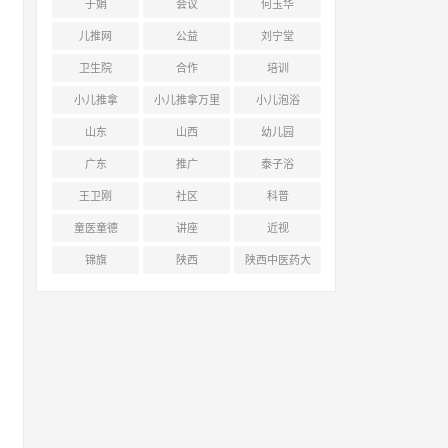
于娟
会议
何玉华
儿推网
公益
刘宁堂
卫生院
合作
培训
小儿推拿
小儿推拿万里
小儿泡浴
行
山东
山西
幼儿园
广东
推广
泰子浴
王卫刚
社区
科普
童医童德
讲座
近视
锦旗
陕西
陕西中医药大
学附属医院