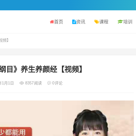
首页
资讯
课程
培训
视频】
纲目》养生养颜经【视频】
1年1月1日
8357
阅读
0
评论