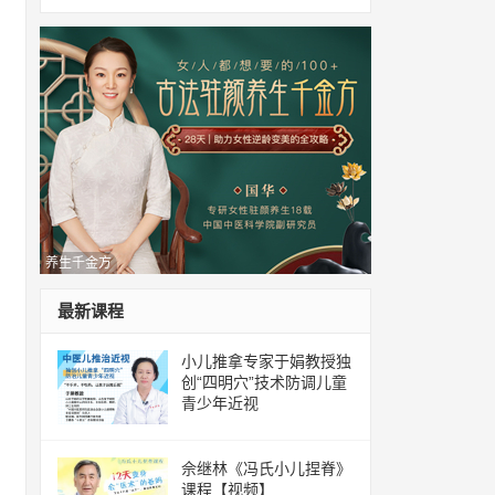
养生千金方
最新课程
小儿推拿专家于娟教授独
创“四明穴”技术防调儿童
青少年近视
佘继林《冯氏小儿捏脊》
课程【视频】