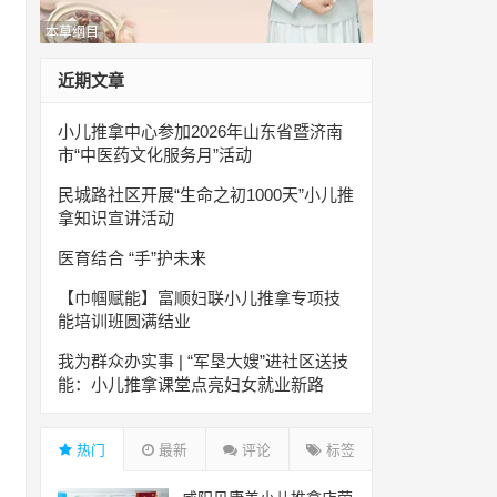
本草纲目
近期文章
小儿推拿中心参加2026年山东省暨济南
市“中医药文化服务月”活动
民城路社区开展“生命之初1000天”小儿推
拿知识宣讲活动
医育结合 “手”护未来
【巾帼赋能】富顺妇联小儿推拿专项技
能培训班圆满结业
我为群众办实事 | “军垦大嫂”进社区送技
能：小儿推拿课堂点亮妇女就业新路
热门
最新
评论
标签