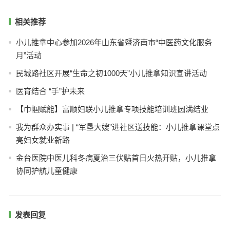
相关推荐
小儿推拿中心参加2026年山东省暨济南市“中医药文化服务
月”活动
民城路社区开展“生命之初1000天”小儿推拿知识宣讲活动
医育结合 “手”护未来
【巾帼赋能】富顺妇联小儿推拿专项技能培训班圆满结业
我为群众办实事 | “军垦大嫂”进社区送技能：小儿推拿课堂点
亮妇女就业新路
金台医院中医儿科冬病夏治三伏贴首日火热开贴，小儿推拿
协同护航儿童健康
发表回复