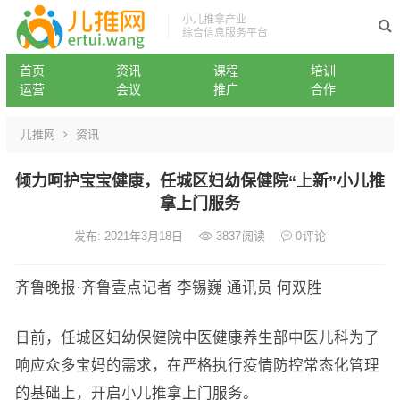
小儿推拿产业
综合信息服务平台
首页
资讯
课程
培训
运营
会议
推广
合作
儿推网
资讯
倾力呵护宝宝健康，任城区妇幼保健院“上新”小儿推
拿上门服务
发布: 2021年3月18日
3837
阅读
0
评论
齐鲁晚报·齐鲁壹点记者 李锡巍 通讯员 何双胜
日前，任城区妇幼保健院中医健康养生部中医儿科为了
响应众多宝妈的需求，在严格执行疫情防控常态化管理
的基础上，开启小儿推拿上门服务。