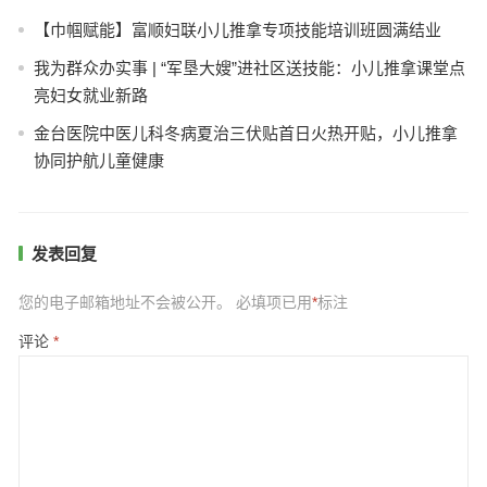
【巾帼赋能】富顺妇联小儿推拿专项技能培训班圆满结业
我为群众办实事 | “军垦大嫂”进社区送技能：小儿推拿课堂点
亮妇女就业新路
金台医院中医儿科冬病夏治三伏贴首日火热开贴，小儿推拿
协同护航儿童健康
发表回复
您的电子邮箱地址不会被公开。
必填项已用
*
标注
评论
*