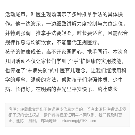
活动尾声，叶医生现场演示了多种推拿手法的具体操
作。他一边演示，一边细致讲解力度控制与穴位定位，
并特别强调：推拿手法要轻柔，时长要适宜，且需配合
规律作息与均衡饮食，不能替代正规医疗。
孩子的健康成长，离不开家园同心、携手同行。本次育
儿团活动不仅让家长们学到了“手”护健康的实用技能，
也传递了“未病先防”的中医育儿理念。让我们继续用科
学的理念、温暖的方法，帮助孩子们增强体质、少生
病、长得好，在明媚的春光里平安快乐、茁壮成长！
声明：转载此文是出于传递更多信息之目的。若有来源标注错误或侵
犯了您的合法权益，请作者持权属证明与本网联系，我们将及时更
正、删除，谢谢。 邮箱地址：ertuiwang@163.com