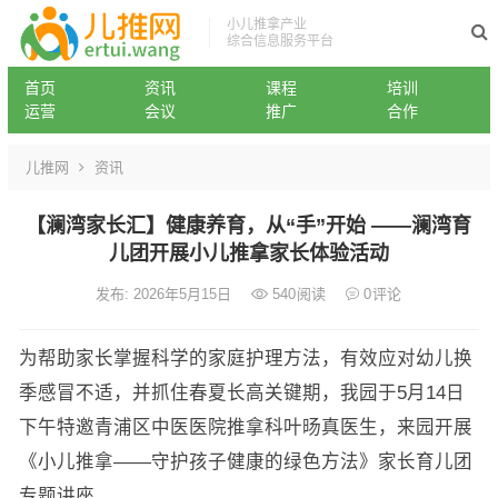
小儿推拿产业
综合信息服务平台
首页
资讯
课程
培训
运营
会议
推广
合作
儿推网
资讯
【澜湾家长汇】健康养育，从“手”开始 ——澜湾育
儿团开展小儿推拿家长体验活动
发布: 2026年5月15日
540
阅读
0
评论
为帮助家长掌握科学的家庭护理方法，有效应对幼儿换
季感冒不适，并抓住春夏长高关键期，我园于5月14日
下午特邀青浦区中医医院推拿科叶旸真医生，来园开展
《小儿推拿——守护孩子健康的绿色方法》家长育儿团
专题讲座。