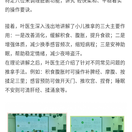
特定穴位来调理脏腑功能，讲究“轻快柔和、平稳着实”
的操作要诀。
接着，叶医生深入浅出地讲解了小儿推拿的三大主要作
用：一是改善消化，缓解积食、腹胀，提升食欲；二是
增强体质，减少换季感冒频次，缩短病程；三是安神助
眠，帮助稳定情绪，减少夜啼盗汗。
在理论讲解之后，叶医生还介绍了针对不同常见问题的
推拿手法。例如：积食腹胀时可操作补脾经、摩腹、按
揉足三里；感冒预防可做开天门、推坎宫、捏脊；睡眠
不安则可清肝经、揉涌泉等。