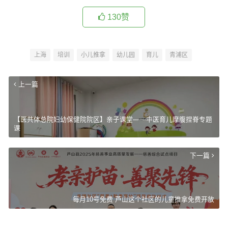
130
赞
上海
培训
小儿推拿
幼儿园
育儿
青浦区
上一篇
【医共体总院妇幼保健院院区】亲子课堂——中医育儿摩腹捏脊专题
课
下一篇
每月10号免费 芦山这个社区的儿童推拿免费开放