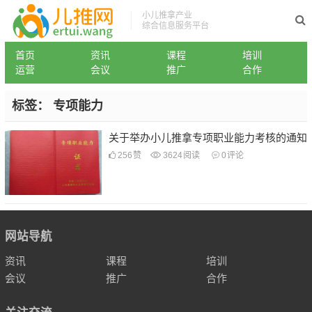
小儿推拿产业
综合信息服务平台
首页
资讯
课程
培训
运营
会议
推广
合作
标签：
专项能力
关于举办小儿推拿专项职业能力考核的通知
256
赞
3624
阅读
0
评论
网站导航
资讯
课程
培训
会议
推广
合作