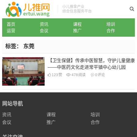
小儿推拿产业
综合信息服务平台
首页
资讯
课程
培训
运营
会议
推广
合作
标签：
东莞
【卫生保健】传承中医智慧，守护儿童健康
——中医药文化走进常平镇中心幼儿园
123
赞
478
阅读
0
评论
网站导航
资讯
课程
培训
会议
推广
合作