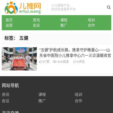
小儿推拿产业
综合信息服务平台
首页
资讯
课程
培训
运营
会议
推广
合作
标签：
五健
“五健”护航成长路，推拿守护稚童心——山
东省中医院小儿推拿中心六一义诊温暖收官
97
赞
419
阅读
0
评论
网站导航
资讯
课程
培训
会议
推广
合作