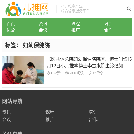
小儿推拿产业
综合信息服务平台
首页
资讯
课程
培训
运营
会议
推广
合作
标签：
妇幼保健院
【医共体总院妇幼保健院院区】博士门诊‖5
月12日小儿推拿博士李雪来院坐诊通知
102
赞
468
阅读
0
评论
网站导航
资讯
课程
培训
会议
推广
合作