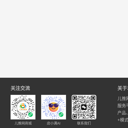
关注交流
关于
儿推
服务
产品
+模
儿推网商城
店小满AI
联系我们