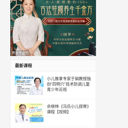
养生千金方
最新课程
小儿推拿专家于娟教授独
创“四明穴”技术防调儿童
青少年近视
佘继林《冯氏小儿捏脊》
课程【视频】