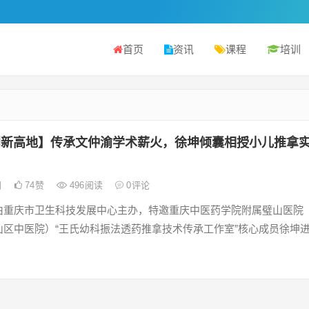
首页
资讯
课程
培训
创新高地】传承文仲渝学术薪火，徐坤倾囊相授小儿推拿
日
74
赞
496
阅读
0
评论
由重庆市卫生科技发展中心主办，特邀重庆中医药学院附属璧山医院
山区中医院）“王氏幼科振法透药推拿技术传承工作室”核心成员徐坤
。