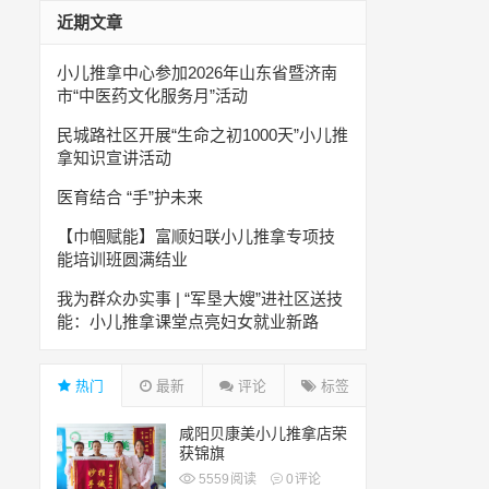
近期文章
小儿推拿中心参加2026年山东省暨济南
市“中医药文化服务月”活动
民城路社区开展“生命之初1000天”小儿推
拿知识宣讲活动
医育结合 “手”护未来
【巾帼赋能】富顺妇联小儿推拿专项技
能培训班圆满结业
我为群众办实事 | “军垦大嫂”进社区送技
能：小儿推拿课堂点亮妇女就业新路
热门
最新
评论
标签
咸阳贝康美小儿推拿店荣
获锦旗
5559
阅读
0
评论