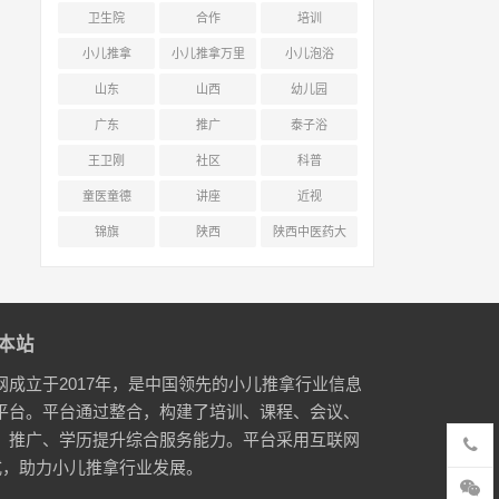
卫生院
合作
培训
小儿推拿
小儿推拿万里
小儿泡浴
行
山东
山西
幼儿园
广东
推广
泰子浴
王卫刚
社区
科普
童医童德
讲座
近视
锦旗
陕西
陕西中医药大
学附属医院
本站
网成立于2017年，是中国领先的小儿推拿行业信息
平台。平台通过整合，构建了培训、课程、会议、
、推广、学历提升综合服务能力。平台采用互联网
式，助力小儿推拿行业发展。