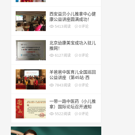
西安益贝小儿推拿中心健
康公益讲座圆满成功！
5413
阅读
0
评论
北京幼康美宝成功入驻儿
推网！
6127
阅读
0
评论
羊爸爸中医育儿全国巡回
公益讲座（第45站·西
安）
7843
阅读
0
评论
一带一路中医药（小儿推
拿）国际论坛召开通知
5522
阅读
0
评论