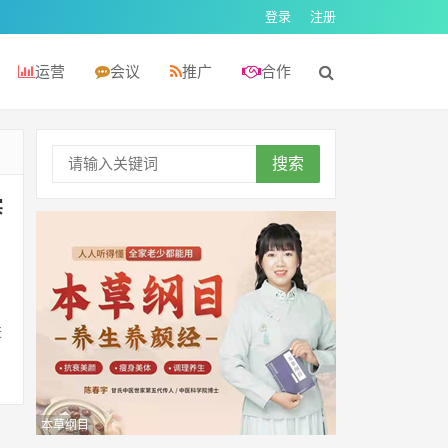
登录
注册
运营
会议
推广
合作
搜索
实
进
本草纲目