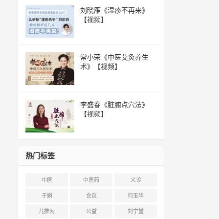
刘晓雁《湿疹不再来》
【视频】
常小荣《中医艾灸养生
术》【视频】
李盛春《脏腑点穴法》
【视频】
热门标签
中医
中医药
义诊
于娟
会议
何玉华
儿推网
公益
刘宁堂