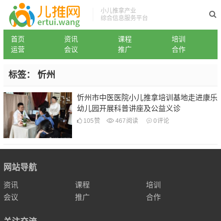
小儿推拿产业
综合信息服务平台
首页
资讯
课程
培训
运营
会议
推广
合作
标签：
忻州
忻州市中医医院小儿推拿培训基地走进康乐
幼儿园开展科普讲座及公益义诊
105
赞
467
阅读
0
评论
网站导航
资讯
课程
培训
会议
推广
合作