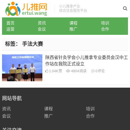
小儿推拿产业
综合信息服务平台
首页
资讯
课程
培训
运营
会议
推广
合作
标签：
手法大赛
陕西省针灸学会小儿推拿专业委员会汉中工
作站在我院正式设立
1.04K
赞
4804
阅读
0
评论
网站导航
资讯
课程
培训
会议
推广
合作