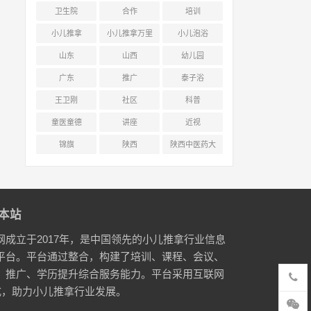
卫生院
合作
培训
小儿推拿
小儿推拿万里
小儿泡浴
行
山东
山西
幼儿园
广东
推广
泰子浴
王卫刚
社区
科普
童医童德
讲座
近视
锦旗
陕西
陕西中医药大
学附属医院
本站
网成立于2017年，是中国领先的小儿推拿行业信息
平台。平台通过整合，构建了培训、课程、会议、
、推广、学历提升综合服务能力。平台采用互联网
式，助力小儿推拿行业发展。