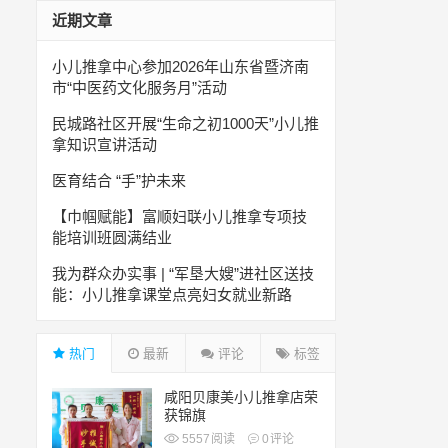
近期文章
小儿推拿中心参加2026年山东省暨济南
市“中医药文化服务月”活动
民城路社区开展“生命之初1000天”小儿推
拿知识宣讲活动
医育结合 “手”护未来
【巾帼赋能】富顺妇联小儿推拿专项技
能培训班圆满结业
我为群众办实事 | “军垦大嫂”进社区送技
能：小儿推拿课堂点亮妇女就业新路
热门
最新
评论
标签
咸阳贝康美小儿推拿店荣
获锦旗
5557
阅读
0
评论