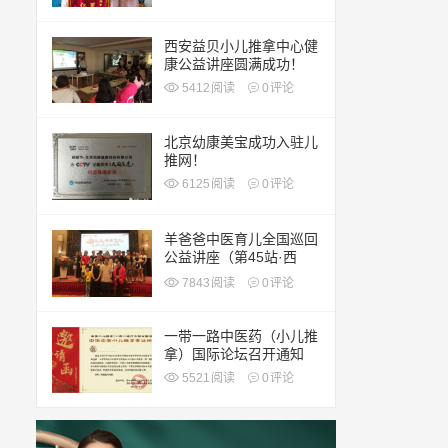
西安益贝小儿推拿中心健
康公益讲座圆满成功！
5412
阅读
0
评论
北京幼康美宝成功入驻儿
推网！
6125
阅读
0
评论
羊爸爸中医育儿全国巡回
公益讲座（第45站·西
安）
7843
阅读
0
评论
一带一路中医药（小儿推
拿）国际论坛召开通知
5521
阅读
0
评论