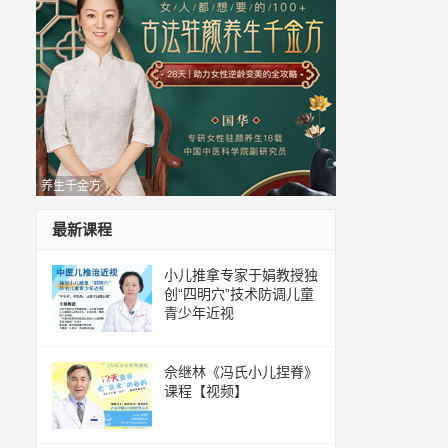
养生千金方
最新课程
小儿推拿专家于娟教授独
创“四明穴”技术防调儿童
青少年近视
佘继林《冯氏小儿捏脊》
课程【视频】