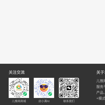
关注交流
关于
儿推
服务
产品
+模
儿推网商城
店小满AI
联系我们