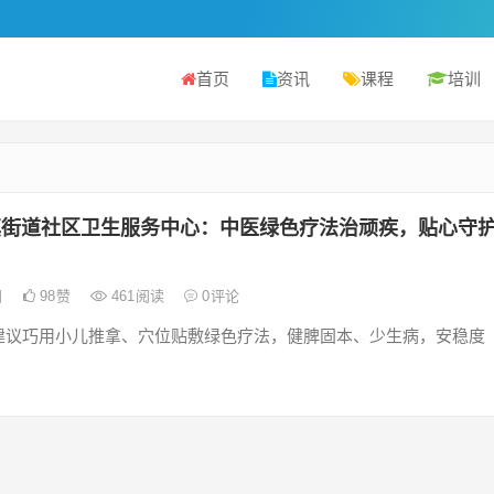
首页
资讯
课程
培训
镇街道社区卫生服务中心：中医绿色疗法治顽疾，贴心守
日
98
赞
461
阅读
0
评论
建议巧用小儿推拿、穴位贴敷绿色疗法，健脾固本、少生病，安稳度