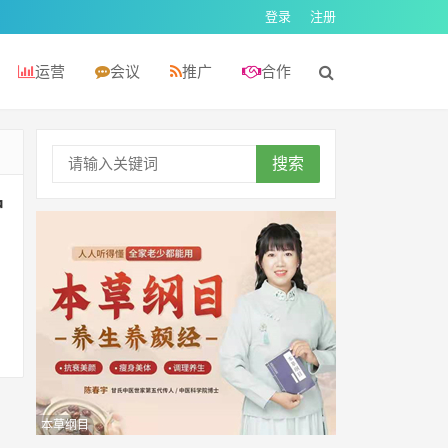
登录
注册
运营
会议
推广
合作
搜索
护
本草纲目