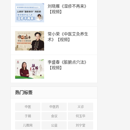
刘晓雁《湿疹不再来》
【视频】
常小荣《中医艾灸养生
术》【视频】
李盛春《脏腑点穴法》
【视频】
热门标签
中医
中医药
义诊
于娟
会议
何玉华
儿推网
公益
刘宁堂