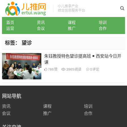
小儿推拿产业
综合信息服务平台
首页
资讯
课程
培训
运营
会议
推广
合作
标签：
望诊
朱钰教授特色望诊提高班
西安站今日开
课
766
赞
3965
阅读
0
评论
网站导航
资讯
课程
培训
会议
推广
合作