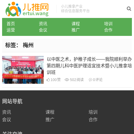
小儿推拿产业
综合信息服务平台
首页
资讯
课程
培训
运营
会议
推广
合作
标签：
梅州
以中医之术，护稚子成长——我院顺利举办
第四期儿科中医护理适宜技术暨小儿推拿培
训班
100
赞
502
阅读
0
评论
网站导航
资讯
课程
培训
会议
推广
合作