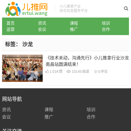
小儿推拿产业
综合信息服务平台
首页
资讯
课程
培训
运营
会议
推广
合作
标签：
沙龙
《技术未动，沟通先行》小儿推拿行业沙龙
南昌站圆满结束！
1.01K
赞
10145
阅读
0
评论
网站导航
资讯
课程
培训
会议
推广
合作