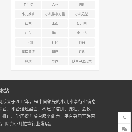
卫生院
合作
培训
小儿推拿
小儿推拿万里
小儿泡浴
行
山东
山西
幼儿园
广东
推广
泰子浴
王卫刚
社区
科普
童医童德
讲座
近视
锦旗
陕西
陕西中医药大
学附属医院
本站
网成立于2017年，是中国领先的小儿推拿行业信息
平台。平台通过整合，构建了培训、课程、会议、
、推广、学历提升综合服务能力。平台采用互联网
式，助力小儿推拿行业发展。