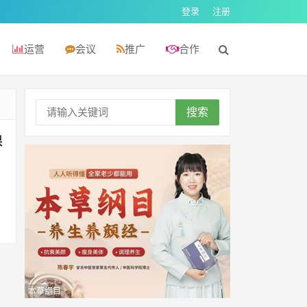
登录
注册
运营
会议
推广
合作
搜索
课
本草纲目