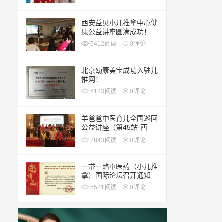
西安益贝小儿推拿中心健
康公益讲座圆满成功！
5412
阅读
0
评论
北京幼康美宝成功入驻儿
推网！
6123
阅读
0
评论
羊爸爸中医育儿全国巡回
公益讲座（第45站·西
安）
7843
阅读
0
评论
一带一路中医药（小儿推
拿）国际论坛召开通知
5521
阅读
0
评论