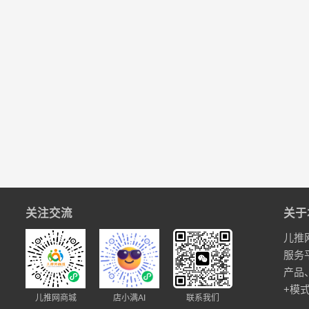
关注交流
关于
儿推
服务
产品
+模
儿推网商城
店小满AI
联系我们