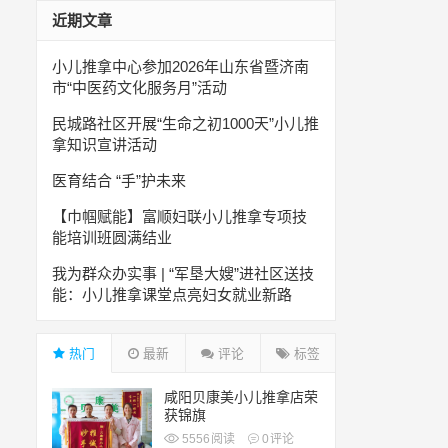
近期文章
小儿推拿中心参加2026年山东省暨济南
市“中医药文化服务月”活动
民城路社区开展“生命之初1000天”小儿推
拿知识宣讲活动
医育结合 “手”护未来
【巾帼赋能】富顺妇联小儿推拿专项技
能培训班圆满结业
我为群众办实事 | “军垦大嫂”进社区送技
能：小儿推拿课堂点亮妇女就业新路
热门
最新
评论
标签
咸阳贝康美小儿推拿店荣
获锦旗
5556
阅读
0
评论