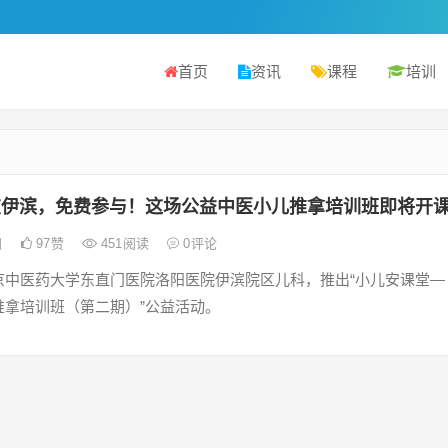
首页
资讯
课程
培训
在伊滨，免费参与！这场公益中医小儿推拿培训班即将开
日
97
赞
451
阅读
0
评论
京中医药大学东直门医院洛阳医院伊滨院区儿科，推出“小儿安课堂—
推拿培训班（第二期）”公益活动。