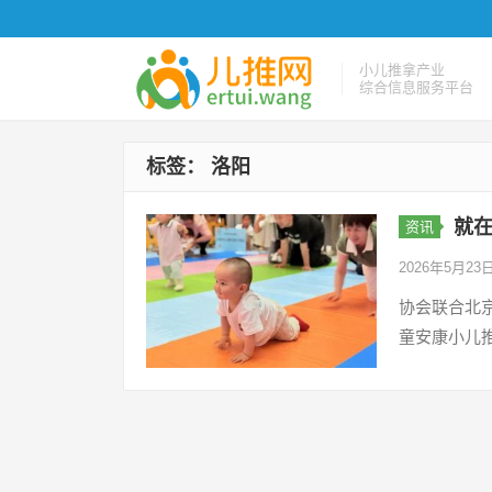
小儿推拿产业
综合信息服务平台
标签：
洛阳
就
资讯
2026年5月23
协会联合北
童安康小儿