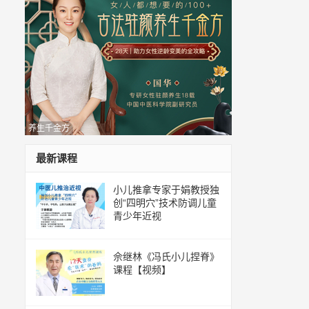
养生千金方
最新课程
小儿推拿专家于娟教授独
创“四明穴”技术防调儿童
青少年近视
佘继林《冯氏小儿捏脊》
课程【视频】