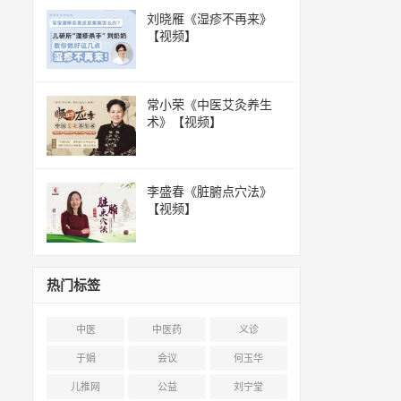
刘晓雁《湿疹不再来》
【视频】
常小荣《中医艾灸养生
术》【视频】
李盛春《脏腑点穴法》
【视频】
热门标签
中医
中医药
义诊
于娟
会议
何玉华
儿推网
公益
刘宁堂